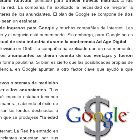
Brand Activate
, pensado para
ofrecer nuevas métricas a los
 la red
. La compañía ha explicado la necesidad de mejorar la
nterés de los anunciantes. El plan de Google se compone de
dos
 sean un estándar.
 de ingresos para Google
y muchas compañías de Internet. Las
o y el negocio está aumentando. Sin embargo, para Google no es
tual de esta industria durante la conferencia Ad Age Digital
.
 televisión en 1950. La compañía ha explicado que en ese momento,
los anunciantes se dieron cuenta de sus ventajas y fueron
 forma paulatina. Si bien es cierto que las posibilidades propias de
ndencia, en Google apuntan a otro factor clave que ayudó a que
uevos sistemas de medición
er a los anunciantes
. "Las
ué impacto estaban teniendo
anera, sabiendo el éxito de
iar los fondos destinados a
on que se produjese
"la edad
ernet. La Red ha entrado en
nciantes apuestan por sus