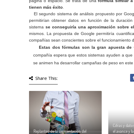
página o espacio. Se trata de una
fórmula similar a
tienen más éxito
.
El segundo sistema de análisis propuesto por Googl
permitirían obtener datos en función de la duraci
sistema
se conseguiría una aproximación sobre el
mismos. La propuesta de Google permitiría cuantifica
compañías sean conscientes sobre el funcionamiento 
Estas dos fórmulas son la gran apuesta de 
compañía espera que estos sistemas ayuden a que la
se animen ha desarrollar campañas de peso en este
Share This:
Cifras y dato
Replanteo de la segmentación del
el avance y la