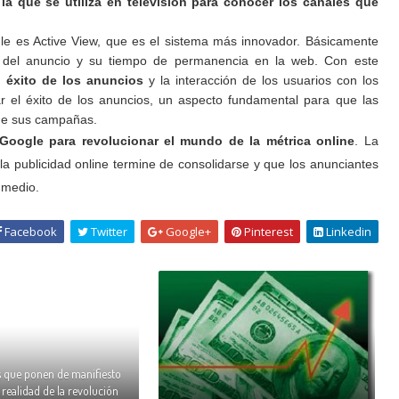
 la que se utiliza en televisión para conocer los canales que
e es Active View, que es el sistema más innovador. Básicamente
ón del anuncio y su tiempo de permanencia en la web. Con este
 éxito de los anuncios
y la interacción de los usuarios con los
r el éxito de los anuncios, un aspecto fundamental para que las
de sus campañas.
Google para revolucionar el mundo de la métrica online
. La
 publicidad online termine de consolidarse y que los anunciantes
 medio.
Facebook
Twitter
Google+
Pinterest
Linkedin
s que ponen de manifiesto
 realidad de la revolución