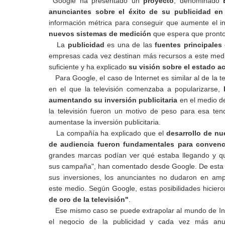
Google ha presentado un
proyecto
, denominado
anunciantes sobre el éxito de su publicidad en
información métrica para conseguir que aumente el i
nuevos sistemas de medición
que espera que pronto
La
publicidad
es una de las
fuentes principales
empresas cada vez destinan más recursos a este medi
suficiente y ha explicado
su visión sobre el estado ac
Para Google, el caso de Internet es similar al de la
en el que la televisión comenzaba a popularizarse,
aumentando su inversión publicitaria
en el medio de
la televisión fueron un motivo de peso para esa te
aumentase la inversión publicitaria.
La compañía ha explicado que el
desarrollo de n
de audiencia fueron fundamentales para convenc
grandes marcas podían ver qué estaba llegando y q
sus campaña", han comentado desde Google. De esta m
sus inversiones, los anunciantes no dudaron en ampl
este medio. Según Google, estas posibilidades hicier
de oro de la televisión"
.
Ese mismo caso se puede extrapolar al mundo de Int
el negocio de la publicidad y cada vez más anu