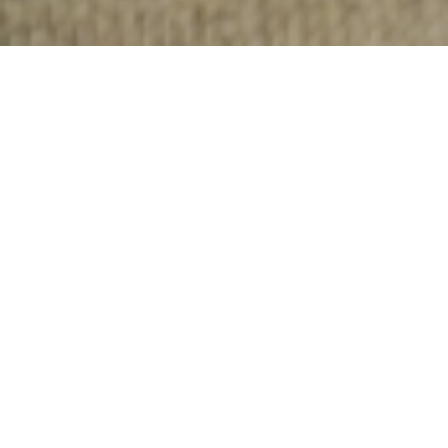
Servicios
ASESORAMIENTO
Aportamos conocimientos de avanzada para la
implementación de herramientas que conviertan sus desafíos
en soluciones..
CAPACITACIÓN